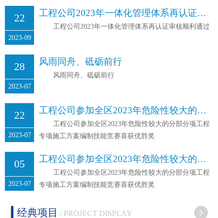
工程公司2023年一体化管理体系再认证审核顺利通过
22
工程公司2023年一体化管理体系再认证审核顺利通过
2023-09
风雨同舟、砥砺前行
28
风雨同舟、砥砺前行
2023-07
工程公司参加全区2023年危险性较大的分部分项工程专项施工方案编制技能竞赛喜获优胜奖
22
工程公司参加全区2023年危险性较大的分部分项工程
2023-07
专项施工方案编制技能竞赛喜获优胜奖
工程公司参加全区2023年危险性较大的分部分项工程专项施工方案编制技能竞赛喜获优胜奖
05
工程公司参加全区2023年危险性较大的分部分项工程
2023-07
专项施工方案编制技能竞赛喜获优胜奖
经典项目
/ PROJECT DISPLAY