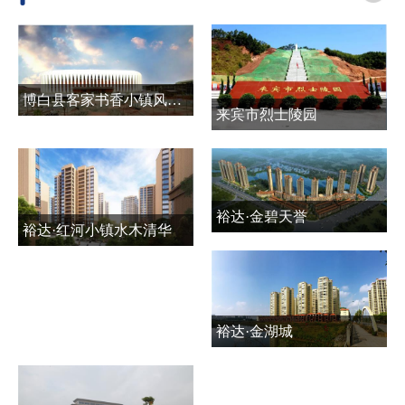
博白县客家书香小镇风情商贸城公共基础设施建设项目
来宾市烈士陵园
裕达·金碧天誉
裕达·红河小镇水木清华
裕达·金湖城