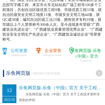
总部写字楼工程、来宾市火车北站站前广场工程等100多个工
程项目，共创自治区级优质工程9项、市级优质工程33项，获
自治区级安全文明工地奖11项、市级安全文明工地44项，获
QC成58项，编写自治区级工法23项。拥有技术专利19项，获
市级以上个人荣誉称号300余人次。至今连续多年荣获“广西
建筑业先进企业”、“广西建筑业质量管理优秀企业”、“广西建
筑业安全文明生产先进企业”、“广西建筑业诚信企业”等荣誉
称号。
公司资质
企业荣誉
乐鱼网页版-乐鱼
Qualifications
Enterprise honor
（中国）官方
Contact us
乐鱼网页版
/ NEWS CENTER
乐鱼网页版-乐鱼（中国）官方 关于工程技术资料专用章的声明
12
乐鱼网页版-乐鱼（中国）官方 关于工程技术资料专
2022-05
用章的声明