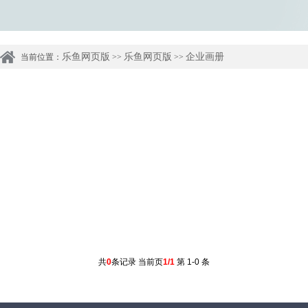
乐鱼网页版
乐鱼网页版
企业画册
当前位置：
>>
>>
共
0
条记录 当前页
1/1
第 1-0 条