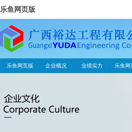
乐鱼网页版
乐鱼网页版
企业概况
业绩实力
乐鱼网