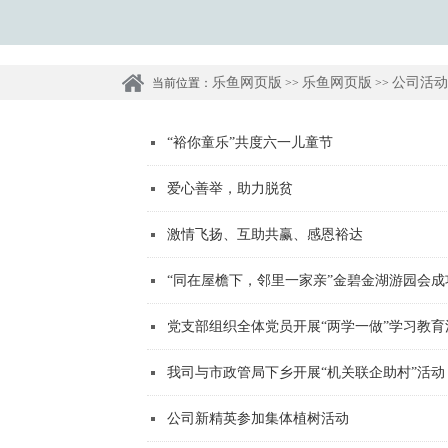
乐鱼网页版
乐鱼网页版
公司活动
当前位置：
>>
>>
“裕你童乐”共度六一儿童节
爱心善举，助力脱贫
激情飞扬、互助共赢、感恩裕达
“同在屋檐下，邻里一家亲”金碧金湖游园会成
党支部组织全体党员开展“两学一做”学习教育
我司与市政管局下乡开展“机关联企助村”活动
公司新精英参加集体植树活动