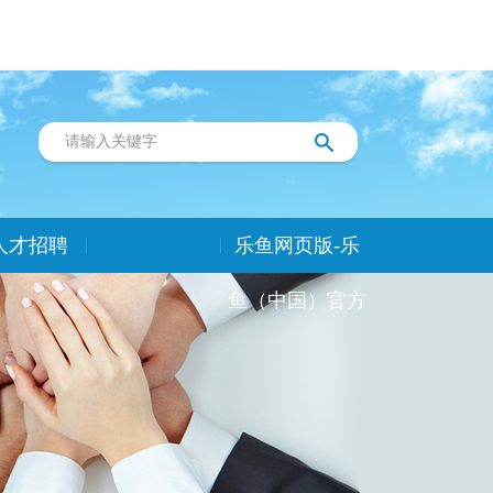
人才招聘
乐鱼网页版-乐
鱼（中国）官方